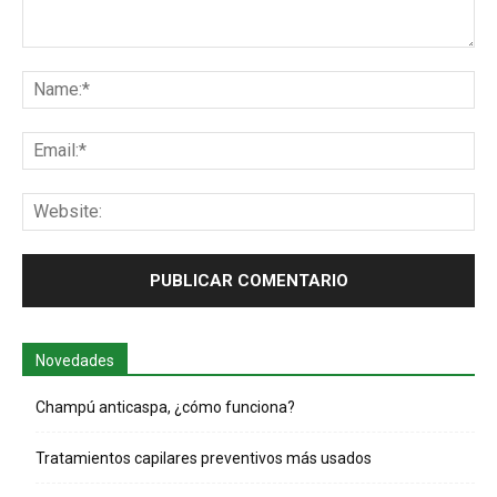
Comentario:
Na
Ema
Web
Novedades
Champú anticaspa, ¿cómo funciona?
Tratamientos capilares preventivos más usados