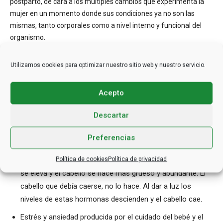
postparto, de cara a los múltiples cambios que experimenta la
mujer en un momento donde sus condiciones ya no son las
mismas, tanto corporales como a nivel interno y funcional del
organismo.
Para puntualizar ciertos aspectos, completamente
Utilizamos cookies para optimizar nuestro sitio web y nuestro servicio.
transformados en la etapa vivencial luego del parto, se destacan
los siguientes motivos:
Acepto
Cambios drásticos en las hormonas.
Descartar
Detención del ciclo de crecimiento del cabello por el bajo
Preferencias
nivel de estrógenos y progesterona.
Política de cookies
Política de privacidad
Durante el embarazo el nivel de estrógeno y progesterona
se eleva y el cabello se hace más grueso y abundante. El
cabello que debía caerse, no lo hace. Al dar a luz los
niveles de estas hormonas descienden y el cabello cae.
Estrés y ansiedad producida por el cuidado del bebé y el