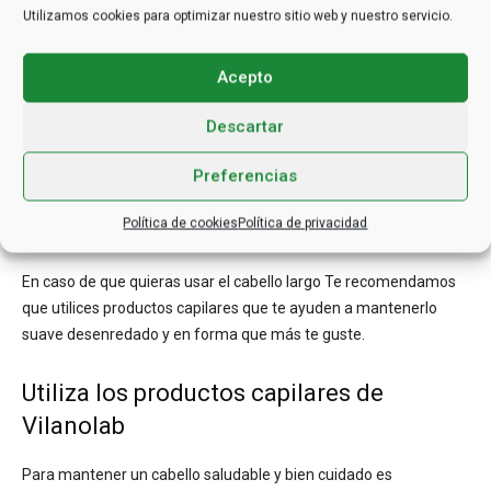
para mantenerlos bajo control.
Utilizamos cookies para optimizar nuestro sitio web y nuestro servicio.
Es recomendable lavar dos veces el cabello, pues generalmente
Acepto
el cabello rizado ensortijado puede acumular mayor suciedad ya
que al estar expuesto a las condiciones ambientales es más
Descartar
sensible a captar la suciedad del medio ambiente.
Preferencias
Necesita ser cortado con frecuencia para evitar el descontrol o
Política de cookies
Política de privacidad
para evitar inconvenientes como enredos excesivos.
En caso de que quieras usar el cabello largo Te recomendamos
que utilices productos capilares que te ayuden a mantenerlo
suave desenredado y en forma que más te guste.
Utiliza los productos capilares de
Vilanolab
Para mantener un cabello saludable y bien cuidado es