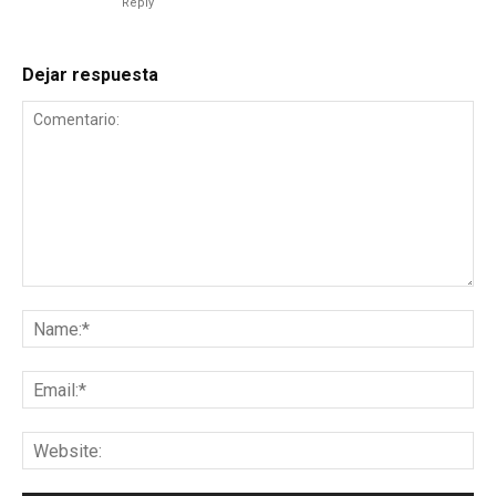
Reply
Dejar respuesta
Comentario:
Na
Ema
Web