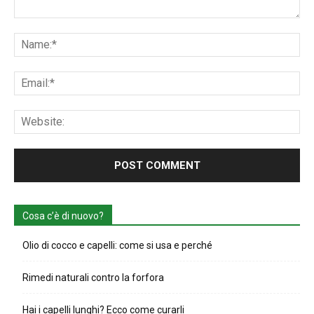
Comment:
Na
Ema
Web
Cosa c’è di nuovo?
Olio di cocco e capelli: come si usa e perché
Rimedi naturali contro la forfora
Hai i capelli lunghi? Ecco come curarli