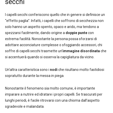
secchi
I capelli secchi conferiscono quello che in genere si definisce un
“effetto paglia”. Infatti, i capelli che soffrono di secchezza non
solo hanno un aspetto spento, opaco e arido, ma tendono a
spezzarsi facilmente, dando origine a
doppie punte
con
estrema facilità. Nonostante la persona possa sforzarsi di
adottare acconciature complesse o sfoggiando accessori, chi
soffre di capelli secchi trasmette un’
immagine
disordinata
che
si accentuerà quando si osserva la capigliatura da vicino.
Un’altra caratteristica sono i
nodi
che risultano molto fastidiosi
sopratutto durante la messa in piega.
Nonostante il fenomeno sia molto comune, è importante
imparare a nutrire ed idratare i propri capelli. Se trascurati per
lunghi periodi, è facile ritrovarsi con una chioma dall’aspetto
sgradevole e malandata.