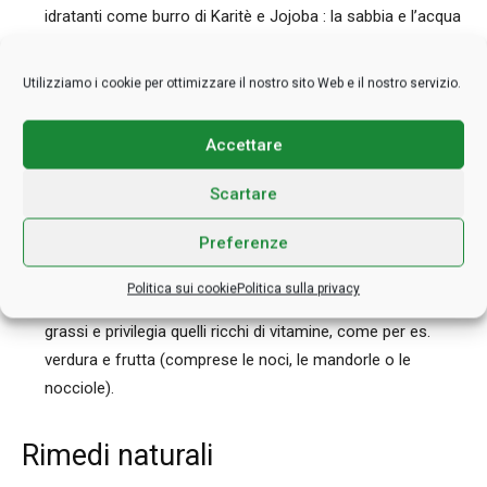
idratanti come burro di Karitè e Jojoba : la sabbia e l’acqua
del mare accentuano notevolmente l’aridità del capello
i capelli secchi sono molto delicati e si spezzano con
Utilizziamo i cookie per ottimizzare il nostro sito Web e il nostro servizio.
facilità: spazzolali con gentilezza, optando per pettini a
denti morbidi
Accettare
durante l’asciugatura, evita di accostarli troppo al phon,
Scartare
soprattutto nella parte delle radici. Sarebbe bene anche
preferire la temperatura media all’eccessivo calore che
Preferenze
danneggia capelli e cuoio capelluto
Politica sui cookie
Politica sulla privacy
adotta una dieta sana ed equilibrata: riduci al minimo i cibi
grassi e privilegia quelli ricchi di vitamine, come per es.
verdura e frutta (comprese le noci, le mandorle o le
nocciole).
Rimedi naturali