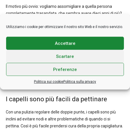
Il motivo più ovvio: vogliamo assomigliare a quella persona
completamente trasandata, che sembra avere dieci anni di più?
In fondo, è una questione di immagine e più teniamo ad avere un
Utilizziamo i cookie per ottimizzare il nostro sito Web e il nostro servizio.
aspetto curato, più è importante recarsi periodicamente dal
parrucchiere per farsi sistemare.
Accettare
Si favorisce la crescita dei capelli
Scartare
Tagliare i capelli di per sé non fa diventare tutto più salutare
Preferenze
(contrariamente alla credenza popolare). Tuttavia, sbarazzarsi
di doppie punte e capelli spezzati fa stare meglio noi e anche i
Politica sui cookie
Politica sulla privacy
nostri follicoli piliferi.
I capelli sono più facili da pettinare
Con una pulizia regolare delle doppie punte, i capelli sono più
inclini ad evitare nodi e altre problematiche di quando ci si
pettina. Così è più facile prendersi cura della propria capigliatura.