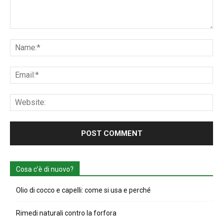
Comment:
Na
Ema
Web
Cosa c’è di nuovo?
Olio di cocco e capelli: come si usa e perché
Rimedi naturali contro la forfora