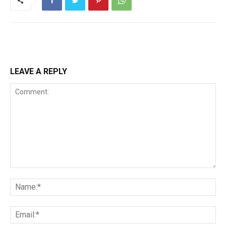
LEAVE A REPLY
Comment:
Na
Ema