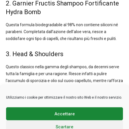
2. Garnier Fructis Shampoo Fortificante
Hydra Bomb
Questa formula biodegradabile al 98% non contiene siliconi né
parabeni. Completata dall’azione dell’aloe vera, riesce a
soddisfare ogni tipo di capelli, che risultano più freschi e puliti.
3. Head & Shoulders
Questo classico nella gamma degli shampoo, da decenni serve
tutta la famiglia e per una ragione. Riesce infatti a pulire
l’accumulo di sporcizia e olio sul cuoio capelluto, mentre rafforza
e nutre in profondità. In più, la sua azione tradizionale contro la
forfora, porta sollievo anche a chi accusa prurito e sconforto.
Utilizziamo i cookie per ottimizzare il nostro sito Web e il nostro servizio.
4. Dove Shampoo Idratazione quotidiana
Accettare
A base di nutri-keratin, una tecnologia studiata nei laboratori
Scartare