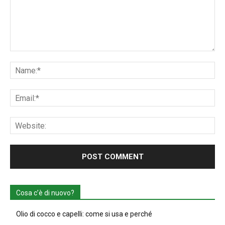
Comment:
Na
Ema
Web
Cosa c’è di nuovo?
Olio di cocco e capelli: come si usa e perché