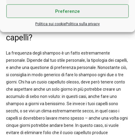
Dove, questo shampoo ha la capacità di ricostruire i capelli
estremamente danneggiati, e va bene per tutti.
Preferenze
Ogni quanto dovrei lavare i
Politica sui cookie
Politica sulla privacy
capelli?
La frequenza degli shampoo è un fatto estremamente
personale. Dipende dal tuo stile personale, la tipologia dei capelli,
e anche una questione di preferenza personale. Nonostante ciò,
si consiglia in modo generico di fare lo shampoo ogni due o tre
giorni. Chi ha un cuoio capelluto oleoso, deve però tenere conto
che aspettare anche un solo giorno in più potrebbe creare un
accumulo di sebo non voluto: in questi casi, anche fare uno
shampoo a giorni va benissimo. Se invece i tuoi capelli sono
secchi, o se vivi un clima estremamente secco, in quel caso i
capelli si dovrebbero lavare meno spesso – anche una volta ogni
cinque giorni potrebbe andare bene. In questo caso, si vuole
evitare di eliminare l’olio che il cuoio capelluto produce