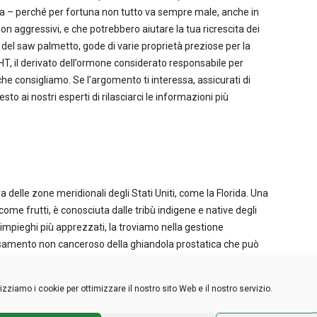
zia – perché per fortuna non tutto va sempre male, anche in
n aggressivi, e che potrebbero aiutare la tua ricrescita dei
e del saw palmetto, gode di varie proprietà preziose per la
l DHT, il derivato dell’ormone considerato responsabile per
he consigliamo. Se l’argomento ti interessa, assicurati di
sto ai nostri esperti di rilasciarci le informazioni più
 delle zone meridionali degli Stati Uniti, come la Florida. Una
come frutti, è conosciuta dalle tribù indigene e native degli
impieghi più apprezzati, la troviamo nella gestione
ossamento non canceroso della ghiandola prostatica che può
o negli uomini anziani. Sembra infatti che riesca ad agire
), un ormone associato alla crescita della prostata.
lizziamo i cookie per ottimizzare il nostro sito Web e il nostro servizio.