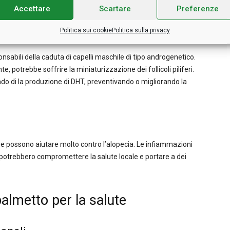
 contro l’alopecia?
Accettare
Scartare
Preferenze
Politica sui cookie
Politica sulla privacy
 del testosterone DHT
onsabili della caduta di capelli maschile di tipo androgenetico.
, potrebbe soffrire la miniaturizzazione dei follicoli piliferi.
do di la produzione di DHT, preventivando o migliorando la
he possono aiutare molto contro l’alopecia. Le infiammazioni
o, potrebbero compromettere la salute locale e portare a dei
palmetto per la salute