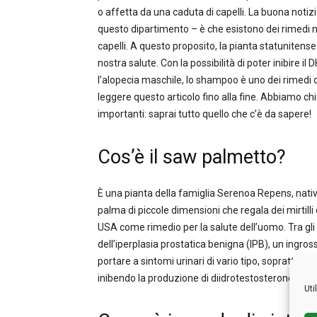
o affetta da una caduta di capelli. La buona noti
questo dipartimento – è che esistono dei rimedi no
capelli. A questo proposito, la pianta statunitens
nostra salute. Con la possibilità di poter inibire i
l’alopecia maschile, lo shampoo è uno dei rimedi c
leggere questo articolo fino alla fine. Abbiamo chie
importanti: saprai tutto quello che c’è da sapere!
Cos’è il saw palmetto?
È una pianta della famiglia Serenoa Repens, nativa
palma di piccole dimensioni che regala dei mirtilli 
USA come rimedio per la salute dell’uomo. Tra gli 
dell’iperplasia prostatica benigna (IPB), un ingr
portare a sintomi urinari di vario tipo, soprattutt
inibendo la produzione di diidrotestosterone (DHT
Uti