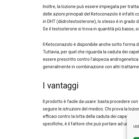
Inoltre, la lozione può essere impiegata per trattar
delle azioni principali del Ketoconazolo è infatt
in DHT (diidrotestosterone), lo stesso è in grado di d
Se il testosterone si trova in quantità più basse, sign
Il Ketoconazolo è disponibile anche sotto forma di 
Tuttavia, per quel che riguarda la caduta dei cap
essere prescritto contro l’alopecia androgenetic
generalmente in combinazione con altri trattamenti
I vantaggi
Il prodotto è facile da usare: basta procedere c
seguire le istruzioni del medico. Chi prova la loz
efficaci contro la lotta della caduta dei capelli. I
specifiche, è il fattore che può portare ad un succ
Uti