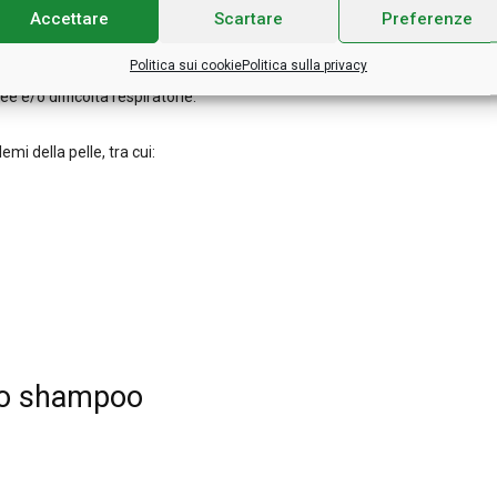
Accettare
Scartare
Preferenze
Politica sui cookie
Politica sulla privacy
remamente rari – potrebbero essere allergiche al
e e/o difficoltà respiratorie.
emi della pelle, tra cui:
to shampoo