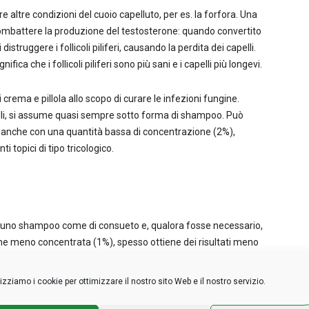
e altre condizioni del cuoio capelluto, per es. la forfora. Una
i combattere la produzione del testosterone: quando convertito
istruggere i follicoli piliferi, causando la perdita dei capelli.
ifica che i follicoli piliferi sono più sani e i capelli più longevi.
crema e pillola allo scopo di curare le infezioni fungine.
elli, si assume quasi sempre sotto forma di shampoo. Può
a anche con una quantità bassa di concentrazione (2%),
 topici di tipo tricologico.
on uno shampoo come di consueto e, qualora fosse necessario,
ione meno concentrata (1%), spesso ottiene dei risultati meno
noltre, la combinazione con altri trattamenti e/o medicine
esso della terapia.
lizziamo i cookie per ottimizzare il nostro sito Web e il nostro servizio.