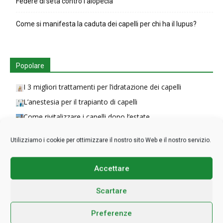
Federe di seta contro l’alopecia
Come si manifesta la caduta dei capelli per chi ha il lupus?
Popolare
I 3 migliori trattamenti per l’idratazione dei capelli
L’anestesia per il trapianto di capelli
Come rivitalizzare i capelli dopo l’estate
Non spazzolare i capelli tutti i giorni fa venire…
Utilizziamo i cookie per ottimizzare il nostro sito Web e il nostro servizio.
Come pulire il cuoio capelluto in modo efficace
Accettare
Scartare
Preferenze