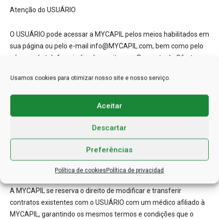
Atenção do USUÁRIO
O USUÁRIO pode acessar a MYCAPIL pelos meios habilitados em
sua página ou pelo e-mail info@MYCAPIL.com, bem como pelo
número de telefone indicado no site e na Proposta de Oferta
para solicitar informações sobre os Serviços.
Usamos cookies para otimizar nosso site e nosso serviço.
Subcontratados
Aceitar
A MYCAPIL se reserva o direito de solicitar os serviços
Descartar
contratuais que possam ser necessários a terceiros como
agentes, sem o consentimento prévio do USUÁRIO.
Preferências
Transferência de contrato
Política de cookies
Política de privacidad
A MYCAPIL se reserva o direito de modificar e transferir
contratos existentes com o USUÁRIO com um médico afiliado à
MYCAPIL, garantindo os mesmos termos e condições que o