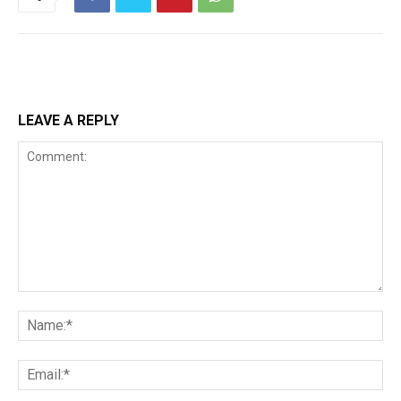
LEAVE A REPLY
Comment:
Na
Ema