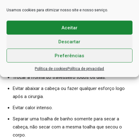
Utilizar um travesseiro macio, e um rolete (toalha macia
Usamos cookies para otimizar nosso site e nosso serviço.
enrolada) sob a nuca para evitar apoiar diretamente sobre
os pontos.
Aceitar
Aplicar compressas com gelo na testa para amenizar o
Descartar
inchaço e nunca colocar em cima dos enxertos.
Dormir de barriga para cima.
Preferências
Procurar manter a cabeça elevada.
Política de cookies
Política de privacidad
Trocar a fronha do travesseiro todos os dias.
Evitar abaixar a cabeça ou fazer qualquer esforço logo
após a cirurgia.
Evitar calor intenso.
Separar uma toalha de banho somente para secar a
cabeça, não secar com a mesma toalha que secou o
corpo.