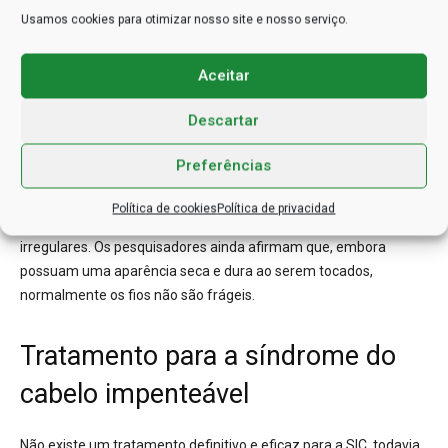
Além disso, também ajuda a comunidade científica
Usamos cookies para otimizar nosso site e nosso serviço.
compreender mais sobre o crescimento normal dos fios e a
importância de diferentes proteínas para controlar a forma e a
Aceitar
aparência do cabelo. Por exemplo, hoje é possível explicar por
que as mudanças no gene PAD3 podem alterar a forma do
Descartar
cabelo descobrindo mais sobre como ele funciona no folículo
capilar. Uma publicação no Anais Brasileiros de Dermatologia
Preferências
mostrou que metade dos fios de quem possui a síndrome do
cabelo impenteável são triangulares, reniformes (com formato
Política de cookies
Política de privacidad
semelhante a um rim ou feijão), achatados ou simplesmente
irregulares. Os pesquisadores ainda afirmam que, embora
possuam uma aparência seca e dura ao serem tocados,
normalmente os fios não são frágeis.
Tratamento para a síndrome do
cabelo impenteável
Não existe um tratamento definitivo e eficaz para a SIC, todavia