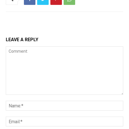
LEAVE A REPLY
Comment:
Na
Ema