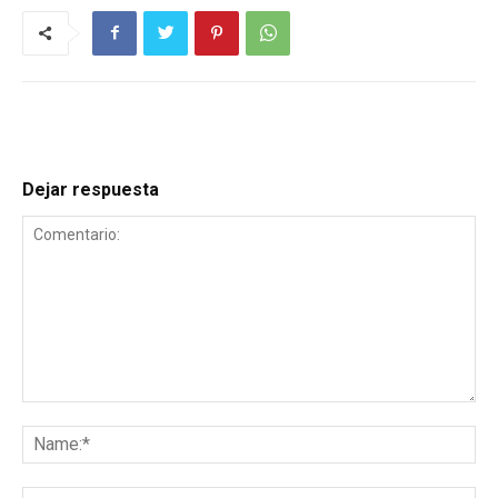
Dejar respuesta
Comentario:
Na
Ema