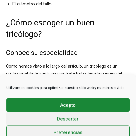
El diámetro del tallo.
¿Cómo escoger un buen
tricólogo?
Conoce su especialidad
Como hemos visto a lo largo del artículo, un tricólogo es un
profesional de la medicina que trata todas las afecciones del
cuero cabelludo. Desde caspa, dermatitis seborreica, tiña,
eczema, hasta cada uno de los tipos de alopecia. Brindando
Utilizamos cookies para optimizar nuestro sitio web y nuestro servicio.
tratamiento farmacológico y quirúrgico para prevenir, estabilizar
o revertir la caída del cabello.
Acepto
Ve a consulta
Descartar
Preferencias
Solo acudiendo a consulta con un tricólogo, podrás darte cuenta