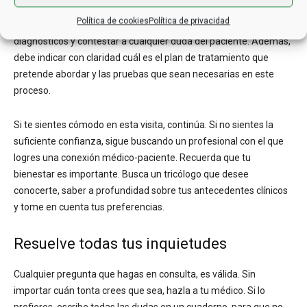
si sientes confianza en su trabajo. Este especialista deberá
Política de cookies
Política de privacidad
tomarse el tiempo de analizar el caso, explicar los posibles
diagnósticos y contestar a cualquier duda del paciente. Además,
debe indicar con claridad cuál es el plan de tratamiento que
pretende abordar y las pruebas que sean necesarias en este
proceso.
Si te sientes cómodo en esta visita, continúa. Si no sientes la
suficiente confianza, sigue buscando un profesional con el que
logres una conexión médico-paciente. Recuerda que tu
bienestar es importante. Busca un tricólogo que desee
conocerte, saber a profundidad sobre tus antecedentes clínicos
y tome en cuenta tus preferencias.
Resuelve todas tus inquietudes
Cualquier pregunta que hagas en consulta, es válida. Sin
importar cuán tonta crees que sea, hazla a tu médico. Si lo
prefieres, escribe todas las dudas en un cuaderno, para que no