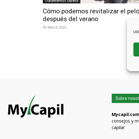
Tratamientos cabello
Cómo podemos revitalizar el pel
después del verano
30 March 2022
Uti
Sobre noso
Mycapil.co
consejos y m
capilar