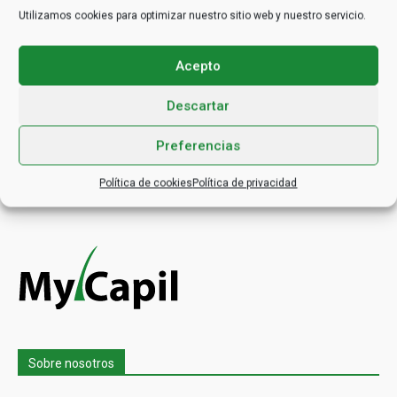
Terapia psicológica por alopecia, ¿es
Utilizamos cookies para optimizar nuestro sitio web y nuestro servicio.
necesario?
21 January 2024
Acepto
Extensiones de pelo, ¿provocan
Descartar
alopecia?
18 January 2024
Preferencias
Política de cookies
Política de privacidad
Sobre nosotros