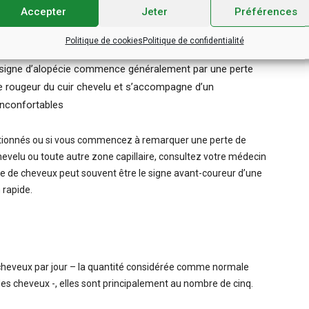
rent des médicaments dont les effets secondaires incluent
Accepter
Jeter
Préférences
eux. Cela disparaît dès que le traitement est terminé ou que
Politique de cookies
Politique de confidentialité
signe d’alopécie commence généralement par une perte
ne rougeur du cuir chevelu et s’accompagne d’un
inconfortables
tionnés ou si vous commencez à remarquer une perte de
hevelu ou toute autre zone capillaire, consultez votre médecin
te de cheveux peut souvent être le signe avant-coureur d’une
 rapide.
cheveux par jour – la quantité considérée comme normale
des cheveux -, elles sont principalement au nombre de cinq.