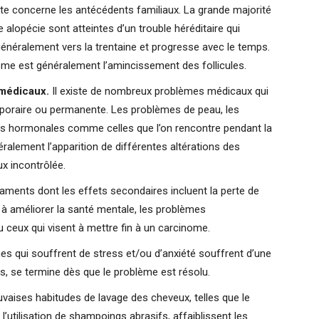
te concerne les antécédents familiaux. La grande majorité
alopécie sont atteintes d’un trouble héréditaire qui
t généralement vers la trentaine et progresse avec le temps.
me est généralement l’amincissement des follicules.
médicaux.
Il existe de nombreux problèmes médicaux qui
poraire ou permanente. Les problèmes de peau, les
tions hormonales comme celles que l’on rencontre pendant la
alement l’apparition de différentes altérations des
x incontrôlée.
ments dont les effets secondaires incluent la perte de
à améliorer la santé mentale, les problèmes
ou ceux qui visent à mettre fin à un carcinome.
 qui souffrent de stress et/ou d’anxiété souffrent d’une
s, se termine dès que le problème est résolu.
vaises habitudes de lavage des cheveux, telles que le
 l’utilisation de shampoings abrasifs, affaiblissent les