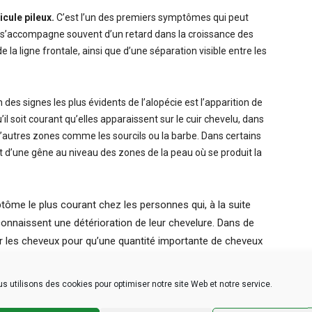
icule pileux.
C’est l’un des premiers symptômes qui peut
e s’accompagne souvent d’un retard dans la croissance des
a ligne frontale, ainsi que d’une séparation visible entre les
n des signes les plus évidents de l’alopécie est l’apparition de
l soit courant qu’elles apparaissent sur le cuir chevelu, dans
d’autres zones comme les sourcils ou la barbe. Dans certains
d’une gêne au niveau des zones de la peau où se produit la
tôme le plus courant chez les personnes qui, à la suite
onnaissent une détérioration de leur chevelure. Dans de
ver les cheveux pour qu’une quantité importante de cheveux
sproportionnée commence par l’apparition de nouveaux
er.
s utilisons des cookies pour optimiser notre site Web et notre service.
e est typique des personnes qui subissent des