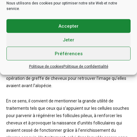
Nous utilisons des cookies pour optimiser notre site Web et notre
aussi de son degré de développement et de la vitesse à laquelle
service.
vous commencerez à y mettre un terme grâce aux traitements,
aux interventions et aux soins qui vous seront indiqués dans le
Accepter
centre médical où vous irez chercher de l’aide.
Jeter
Bien qu’il existe des personnes qui changent de médicaments,
modifient leur alimentation, réduisent leur niveau de stress ou
Préférences
d’anxiété ou utilisent certains remèdes maison pour améliorer
sensiblement leur image, la vérité est que la grande majorité
Politique de cookies
Politique de confidentialité
d’entre elles doivent subir un traitement de régénération ou une
opération de greffe de cheveux pour retrouver l’image qu’elles
avaient avant l’alopécie.
En ce sens, il convient de mentionner la grande utilité de
traitements tels que ceux qui s’appuient sur les cellules souches
pour parvenir à régénérer les follicules pileux, à renforcer les
cheveux et à provoquer la naissance d’unités folliculaires qui
avaient cessé de fonctionner grâce à l’enrichissement du