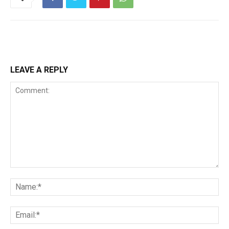
LEAVE A REPLY
Comment:
Na
Ema