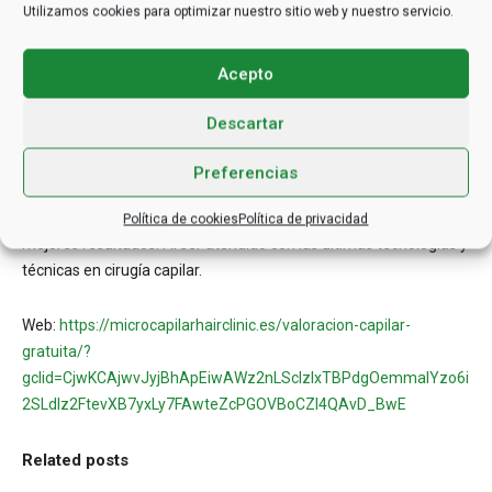
evaluación online o presencial completamente gratuita. Lo cual,
Utilizamos cookies para optimizar nuestro sitio web y nuestro servicio.
te permitirá tener una mejor visión sobre tu caso y cuáles son los
tratamientos que requeridos.
Acepto
Es importante destacar, que su fundador fue reconocido en el
Descartar
año 2021, como el médico del año en la especialidad de injerto
capilar. Además de tener una trayectoria que cuenta con más de
Preferencias
2.500 operaciones exitosas. Por lo tanto, al asistir a este centro,
pondrás tu salud capilar en las mejores manos, obteniendo los
Política de cookies
Política de privacidad
mejores resultados. Al ser atendido con las últimas tecnologías y
técnicas en cirugía capilar.
Web:
https://microcapilarhairclinic.es/valoracion-capilar-
gratuita/?
gclid=CjwKCAjwvJyjBhApEiwAWz2nLScIzIxTBPdgOemmalYzo6i
2SLdIz2FtevXB7yxLy7FAwteZcPGOVBoCZl4QAvD_BwE
Related posts