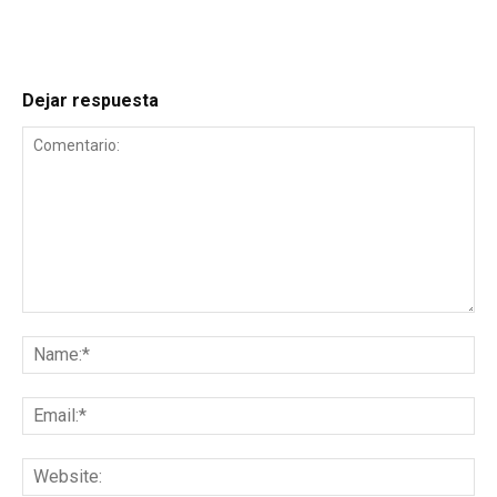
Dejar respuesta
Comentario:
Na
Ema
Web