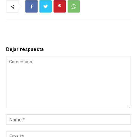
Dejar respuesta
Comentario:
Na
Ema