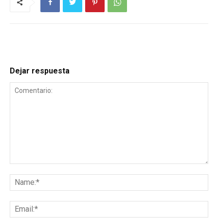
Dejar respuesta
Comentario:
Na
Ema