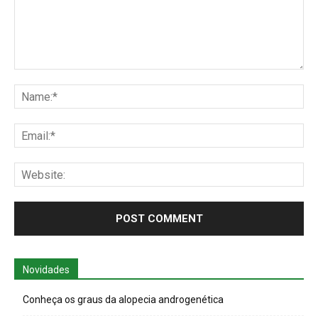
Comment:
Na
Ema
Web
Novidades
Conheça os graus da alopecia androgenética