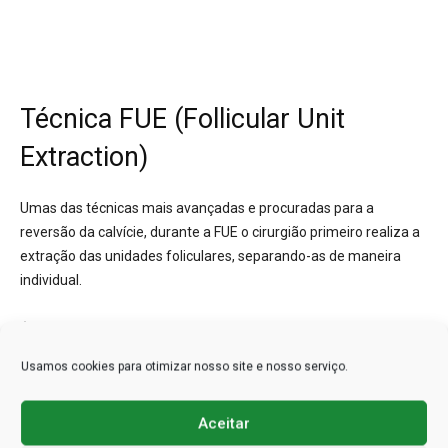
Técnica FUE (Follicular Unit
Extraction)
Umas das técnicas mais avançadas e procuradas para a
reversão da calvície, durante a FUE o cirurgião primeiro realiza a
extração das unidades foliculares, separando-as de maneira
individual.
É necessário um instrumento sofisticado para realizar um
processo tão delicado, chamado de “punch”. Esse instrumento
Usamos cookies para otimizar nosso site e nosso serviço.
para extrair o cabelo possui diâmetro de apenas 0,6 a 0,8 mm,
que garante a redução máxima das cicatrizes após a cirurgia,
Aceitar
tornando-as quase imperceptíveis.