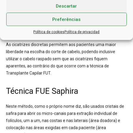
Descartar
Após a marcação da área onde será feito o procedimento, é
aplicada anestesia local para que o paciente não sinta nenhuma
Preferências
dor. Os pacientes podem voltar às suas atividades normais em
dois ou três dias.
Política de cookies
Política de privacidad
As cicatrizes discretas permitem aos pacientes uma maior
liberdade na escolha do corte de cabelo, podendo inclusive
utilizar o cabelo raspado sem que as cicatrizes fiquem
aparentes, ao contrário do que ocorre com a técnica de
Transplante Capilar FUT.
Técnica FUE Saphira
Neste método, como o próprio nome diz, são usados cristais de
safira para abrir os micro-canais para extração individual de
folículos, um a um, nas costas e nas laterais (área doadora) e
colocação nas áreas exigidas em cada paciente (área