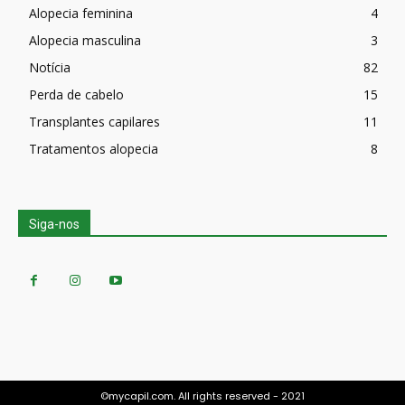
Alopecia feminina
4
Alopecia masculina
3
Notícia
82
Perda de cabelo
15
Transplantes capilares
11
Tratamentos alopecia
8
Siga-nos
©mycapil.com. All rights reserved - 2021