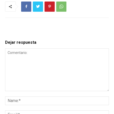
Dejar respuesta
Comentario:
Na
Ema