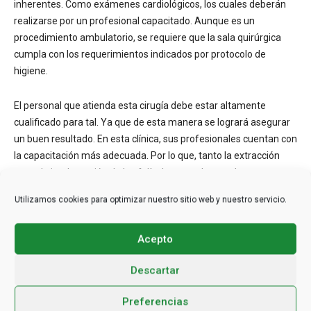
inherentes. Como exámenes cardiológicos, los cuales deberán
realizarse por un profesional capacitado. Aunque es un
procedimiento ambulatorio, se requiere que la sala quirúrgica
cumpla con los requerimientos indicados por protocolo de
higiene.
El personal que atienda esta cirugía debe estar altamente
cualificado para tal. Ya que de esta manera se logrará asegurar
un buen resultado. En esta clínica, sus profesionales cuentan con
la capacitación más adecuada. Por lo que, tanto la extracción
como la implantación de los folículos cumplen con las
expectativas planteadas por el paciente.
Utilizamos cookies para optimizar nuestro sitio web y nuestro servicio.
Con más de 10 años de experiencia en el área de medicina
Acepto
capilar. Esta clínica asegura los resultados más óptimos a sus
pacientes. Los cuales suelen ser naturales, estéticos y
Descartar
duraderos.
Preferencias
https://xn--implantecapilarenespaa-4ec.com/