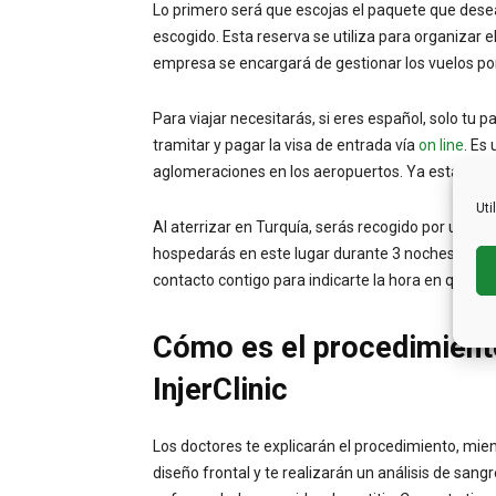
Lo primero será que escojas el paquete que dese
escogido. Esta reserva se utiliza para organizar e
empresa se encargará de gestionar los vuelos p
Para viajar necesitarás, si eres español, solo tu 
tramitar y pagar la visa de entrada vía
on line
. Es
aglomeraciones en los aeropuertos. Ya estando to
Uti
Al aterrizar en Turquía, serás recogido por un chof
hospedarás en este lugar durante 3 noches, y 4 dí
contacto contigo para indicarte la hora en que debe
Cómo es el procedimiento
InjerClinic
Los doctores te explicarán el procedimiento, mient
diseño frontal y te realizarán un análisis de san