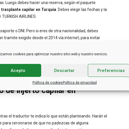
as. Luego debes hacer una reserva, según el paquete
l
trasplante capilar en Turquía
. Debes elegir las fechas y la
or TURKISH AIRLINES.
pasaporte o DNI. Pero si eres de otra nacionalidad, debes
 un tramite exigido desde el 2014 vía internet, para evitar
do preparado, solo resta esperar el día escogido.
lizamos cookies para optimizar nuestro sitio web y nuestro servicio.
er privado que te llevará al hotel 5 estrellas, Wish More. Te
as que incluyen el desayuno. El traductor se pondrá en
Acepto
Descartar
Preferencias
n ir al hospital.
Política de cookies
Política de privacidad
 de injerto capilar en
ras el traductor te indica lo que están planteando. Harán el
gre para cerciorarse de que no padezcas de alguna