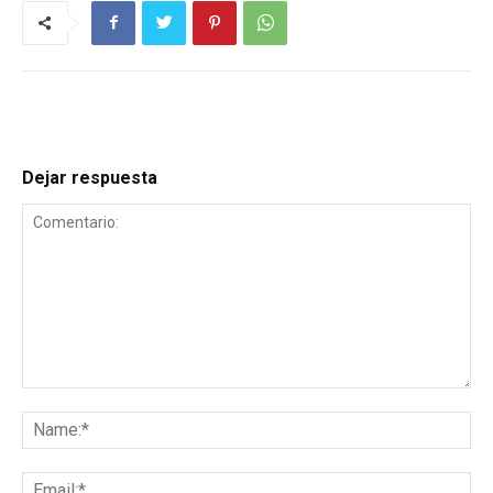
Dejar respuesta
Comentario:
Na
Ema