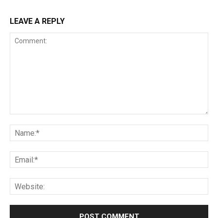
LEAVE A REPLY
Comment:
Na
Ema
Web