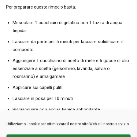
Per preparare questo rimedio basta:
Mescolare 1 cucchiaio di gelatina con 1 tazza di acqua
tiepida.
Lasciare da parte per 5 minuti per lasciare solidificare il
composto.
Aggiungere 1 cucchiaino di aceto di mele e 6 gocce di olio
essenziale a scelta (gelsomino, lavanda, salvia o
rosmarino) e amalgamare.
Applicare sui capelli puliti.
Lasciare in posa per 10 minuti.
Risciacquare con acqua tiepida abbondante.
Utilizziamo i cookie per ottimizzare il nostro sito Web e il nostro servizio.
6. Utilizzare preparati a base di uova e
maionese