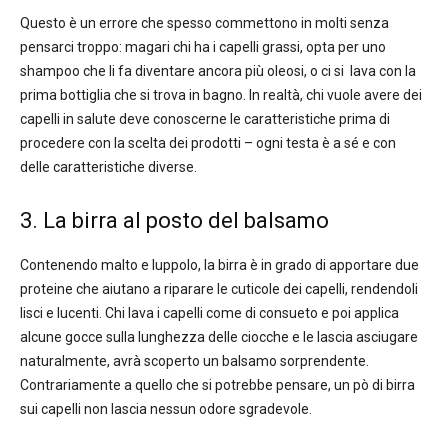
Questo è un errore che spesso commettono in molti senza
pensarci troppo: magari chi ha i capelli grassi, opta per uno
shampoo che li fa diventare ancora più oleosi, o ci si lava con la
prima bottiglia che si trova in bagno. In realtà, chi vuole avere dei
capelli in salute deve conoscerne le caratteristiche prima di
procedere con la scelta dei prodotti – ogni testa è a sé e con
delle caratteristiche diverse.
3. La birra al posto del balsamo
Contenendo malto e luppolo, la birra è in grado di apportare due
proteine che aiutano a riparare le cuticole dei capelli, rendendoli
lisci e lucenti. Chi lava i capelli come di consueto e poi applica
alcune gocce sulla lunghezza delle ciocche e le lascia asciugare
naturalmente, avrà scoperto un balsamo sorprendente.
Contrariamente a quello che si potrebbe pensare, un pò di birra
sui capelli non lascia nessun odore sgradevole.