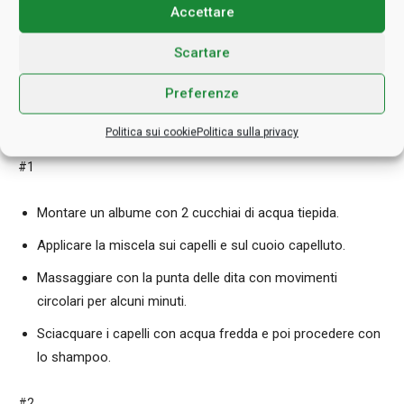
Accettare
Le uova e la maionese sono buone non solo a tavola. La ragione
Scartare
della loro utilità sta nelle proteine che aiutano a fortificare e
rafforzare i capelli e a ridare idratazione quando
Preferenze
eccessivamente sfibrati o secchi. Procedete in uno dei seguenti
modi:
Politica sui cookie
Politica sulla privacy
#1
Montare un albume con 2 cucchiai di acqua tiepida.
Applicare la miscela sui capelli e sul cuoio capelluto.
Massaggiare con la punta delle dita con movimenti
circolari per alcuni minuti.
Sciacquare i capelli con acqua fredda e poi procedere con
lo shampoo.
#2