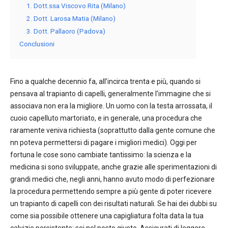
1. Dott.ssa Viscovo Rita (Milano)
2. Dott. Larosa Matia (Milano)
3. Dott. Pallaoro (Padova)
Conclusioni
Fino a qualche decennio fa, all’incirca trenta e più, quando si
pensava al trapianto di capelli, generalmente l’immagine che si
associava non era la migliore. Un uomo con la testa arrossata, il
cuoio capelluto martoriato, e in generale, una procedura che
raramente veniva richiesta (soprattutto dalla gente comune che
nn poteva permettersi di pagare i migliori medici). Oggi per
fortuna le cose sono cambiate tantissimo: la scienza e la
medicina si sono sviluppate, anche grazie alle sperimentazioni di
grandi medici che, negli anni, hanno avuto modo di perfezionare
la procedura permettendo sempre a più gente di poter ricevere
un trapianto di capelli con dei risultati naturali. Se hai dei dubbi su
come sia possibile ottenere una capigliatura folta data la tua
calvizie persistente: sei nel posto giusto. Assicurati di leggere