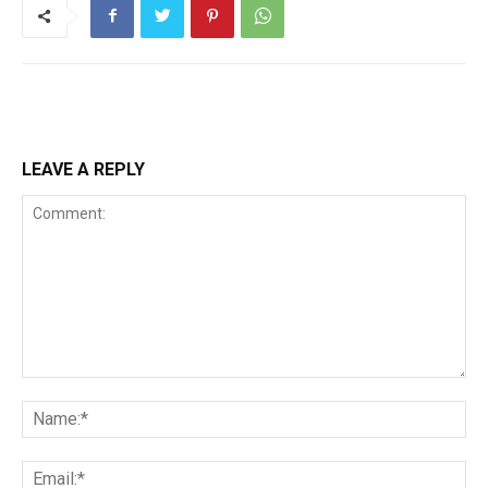
LEAVE A REPLY
Comment:
Na
Ema