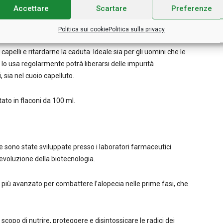
Accettare
Scartare
Preferenze
Politica sui cookie
Politica sulla privacy
pelli e ritardarne la caduta. Ideale sia per gli uomini che le
 lo usa regolarmente potrà liberarsi delle impurità
 sia nel cuoio capelluto.
stato in flaconi da 100 ml.
e sono state sviluppate presso i laboratori farmaceutici
voluzione della biotecnologia.
iù avanzato per combattere l’alopecia nelle prime fasi, che
scopo di nutrire, proteggere e disintossicare le radici dei