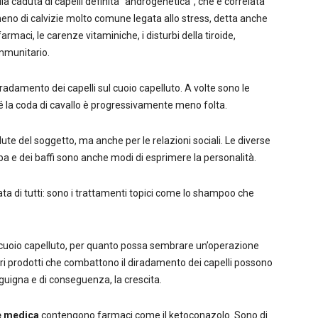
lla caduta di capelli definita “androgenetica”, che è correlata
o di calvizie molto comune legata allo stress, detta anche
armaci, le carenze vitaminiche, i disturbi della tiroide,
immunitario.
adamento dei capelli sul cuoio capelluto. A volte sono le
 la coda di cavallo è progressivamente meno folta.
lute del soggetto, ma anche per le relazioni sociali. Le diverse
arba e dei baffi sono anche modi di esprimere la personalità.
ata di tutti: sono i trattamenti topici come lo shampoo che
 cuoio capelluto, per quanto possa sembrare un’operazione
ori prodotti che combattono il diradamento dei capelli possono
nguigna e di conseguenza, la crescita.
e medica
contengono farmaci come il ketoconazolo. Sono di