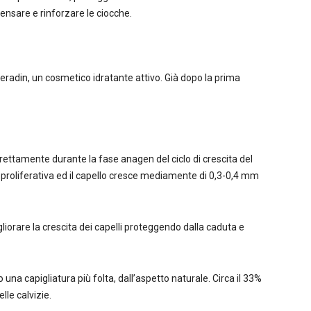
addensare e rinforzare le ciocche.
Xeradin, un cosmetico idratante attivo. Già dopo la prima
direttamente durante la fase anagen del ciclo di crescita del
ità proliferativa ed il capello cresce mediamente di 0,3-0,4 mm
liorare la crescita dei capelli proteggendo dalla caduta e
 una capigliatura più folta, dall’aspetto naturale. Circa il 33%
le calvizie.