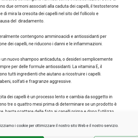
no due ormoni associati alla caduta dei capelli, il testosterone
di mira la crescita dei capelli nel sito del follicolo e
 causa del diradamento.
eralmente contengono amminoacidi e antiossidanti per
one dei capelli, ne riducono i danni e le infiammazioni.
are un nuovo shampoo anticaduta, o desideri semplicemente
mpre per delle formule antiossidanti. La vitamina E, il
no tutti ingredienti che aiutano a ricostruire i capelli.
beni, solfati e fragranze aggressive.
cita dei capelli è un processo lento e cambia da soggetto in
no tre o quattro mesi prima di determinare se un prodotto è
, basta scattare delle foto ai capelli prima e dopo l’utilizzo
ale e difficile da notarsi allo specchio.
lizziamo i cookie per ottimizzare il nostro sito Web e il nostro servizio.
rescere i capelli