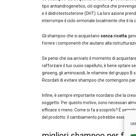
tipo antiandrogenetico, ciò significa che prevengo
e il diidrotestosterone (DHT). La loro azione prende 
interrompe il ciclo ormonale localmente che è la
Gli shampoo che si acquistano
senza ricetta
gen
fornire i componenti che aiutano alla ristrutturazi
Se pensi che sia arrivato il momento di acquist
rafforzare il tuo cuoio capelluto, è bene optare se
ginseng, gli aminoacidi, le vitamine del gruppo B so
Ricordati di evitare shampoo che contengono para
Infine, è sempre importante ricordarsi che la cres
soggetto. Per questo motivo, sono necessari alme
efficace o meno. Come si fa a scoprirlo? É semplice
del prodotto: il cambiamento potrebbe essere gradu
Uti
migliori shampoo per far c