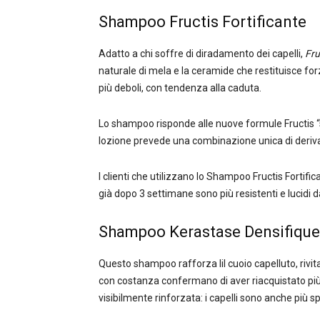
Shampoo Fructis Fortificante
Adatto a chi soffre di diradamento dei capelli,
Fru
naturale di mela e la ceramide che restituisce forza e
più deboli, con tendenza alla caduta.
Lo shampoo risponde alle nuove formule Fructis “sen
lozione prevede una combinazione unica di derivati ​
I clienti che utilizzano lo Shampoo Fructis Fortif
già dopo 3 settimane sono più resistenti e lucidi da
Shampoo Kerastase Densifique
Questo shampoo rafforza lil cuoio capelluto, rivitaliz
con costanza confermano di aver riacquistato più cap
visibilmente rinforzata: i capelli sono anche più sp