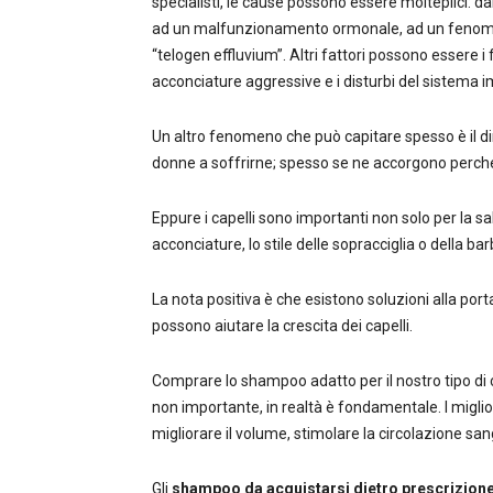
specialisti, le cause possono essere molteplici: da
ad un malfunzionamento ormonale, ad un fenomen
“telogen effluvium”. Altri fattori possono essere i f
acconciature aggressive e i disturbi del sistema 
Un altro fenomeno che può capitare spesso è il dir
donne a soffrirne; spesso se ne accorgono perché
Eppure i capelli sono importanti non solo per la sa
acconciature, lo stile delle sopracciglia o della b
La nota positiva è che esistono soluzioni alla port
possono aiutare la crescita dei capelli.
Comprare lo shampoo adatto per il nostro tipo di
non importante, in realtà è fondamentale. I migli
migliorare il volume, stimolare la circolazione sa
Gli
shampoo da acquistarsi dietro prescrizion