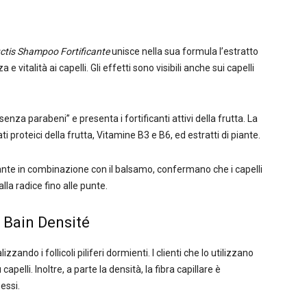
ctis Shampoo Fortificante
unisce nella sua formula l’estratto
 vitalità ai capelli. Gli effetti sono visibili anche sui capelli
za parabeni” e presenta i fortificanti attivi della frutta. La
​proteici della frutta, Vitamine B3 e B6, ed estratti di piante.
icante in combinazione con il balsamo, confermano che i capelli
lla radice fino alle punte.
 Bain Densité
zando i follicoli piliferi dormienti. I clienti che lo utilizzano
elli. Inoltre, a parte la densità, la fibra capillare è
essi.