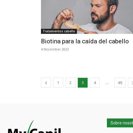
Tratamientos cabello
Biotina para la caída del cabello
4 November 2023
...
1
2
3
4
49
Sobre noso