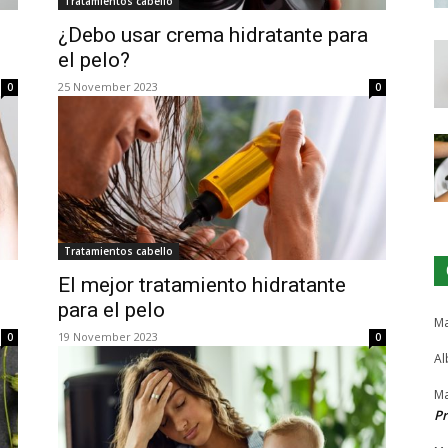
Tratamientos cabello
¿Debo usar crema hidratante para
el pelo?
25 November 2023
0
0
Tratamientos cabello
El mejor tratamiento hidratante
para el pelo
Ma
19 November 2023
0
0
Al
Ma
Pr