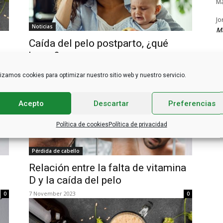
Ma
Jo
Noticias
M
Caída del pelo postparto, ¿qué
hacer?
13 November 2023
0
0
lizamos cookies para optimizar nuestro sitio web y nuestro servicio.
Acepto
Descartar
Preferencias
Política de cookies
Política de privacidad
Pérdida de cabello
Relación entre la falta de vitamina
D y la caída del pelo
7 November 2023
0
0