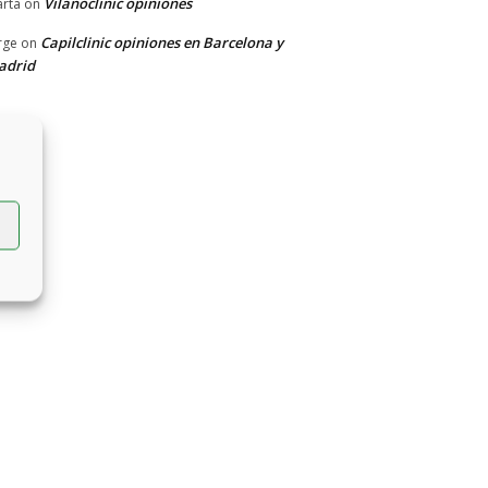
Vilanoclinic opiniones
rta
on
Capilclinic opiniones en Barcelona y
rge
on
adrid