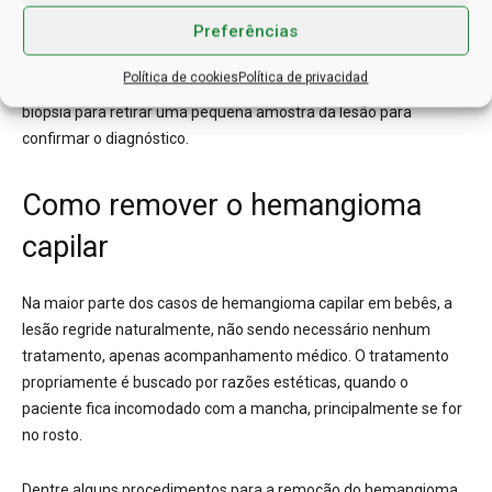
características da lesão. Exames de imagem também podem
Preferências
ser realizados para auxiliar, como a ressonância magnética, o
ultrassom ou a angiografia – o raio-X dos vasos sanguíneos. Em
Política de cookies
Política de privacidad
determinados casos de maior complexidade pode ser indicada a
biópsia para retirar uma pequena amostra da lesão para
confirmar o diagnóstico.
Como remover o hemangioma
capilar
Na maior parte dos casos de hemangioma capilar em bebês, a
lesão regride naturalmente, não sendo necessário nenhum
tratamento, apenas acompanhamento médico.
O tratamento
propriamente é buscado por razões estéticas, quando o
paciente fica incomodado com a mancha, principalmente se for
no rosto.
Dentre alguns procedimentos para a remoção do hemangioma