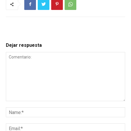
Dejar respuesta
Comentario:
Na
Ema