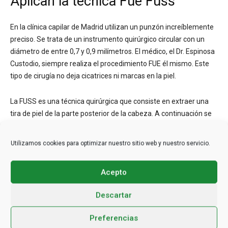
Aplican la técnica Fue Fuss
En la clínica capilar de Madrid utilizan un punzón increíblemente
preciso. Se trata de un instrumento quirúrgico circular con un
diámetro de entre 0,7 y 0,9 milímetros. El médico, el Dr. Espinosa
Custodio, siempre realiza el procedimiento FUE él mismo. Este
tipo de cirugía no deja cicatrices ni marcas en la piel.
La FUSS es una técnica quirúrgica que consiste en extraer una
tira de piel de la parte posterior de la cabeza. A continuación se
examina esta zona con un microscopio para determinar si los
folículos están sanos. La FUSS puede dejar una ligera cicatriz,
Utilizamos cookies para optimizar nuestro sitio web y nuestro servicio.
pero queda cubierta por el propio cabello.
Acepto
https://drespinosacustodio.com/
Descartar
Preferencias