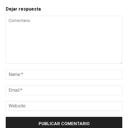
Dejar respuesta
Comentario:
Na
Ema
Web