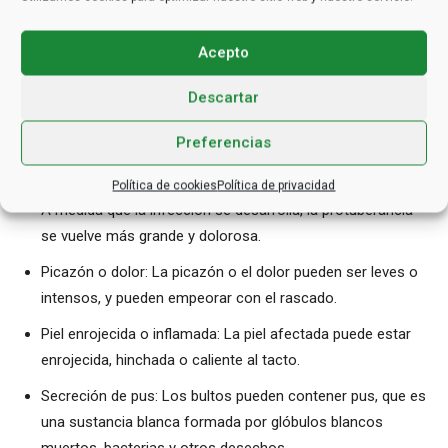
Los
síntomas de la foliculitis
pueden variar según el tipo y la
gravedad de la infección. Los síntomas comunes de la
Acepto
inflamación purulenta de un folículo piloso incluyen:
Descartar
Bultos pequeños y rojos en el cuero cabelludo: Los bultos
pueden ser individuales o agrupados, y pueden aparecer en
Preferencias
cualquier parte del cuerpo donde haya pelo. Como el cuero
cabelludo, la cara, espalda, pecho, las piernas o las axilas.
Política de cookies
Política de privacidad
A medida que la infección se desarrolla, la protuberancia
se vuelve más grande y dolorosa.
Picazón o dolor: La picazón o el dolor pueden ser leves o
intensos, y pueden empeorar con el rascado.
Piel enrojecida o inflamada: La piel afectada puede estar
enrojecida, hinchada o caliente al tacto.
Secreción de pus: Los bultos pueden contener pus, que es
una sustancia blanca formada por glóbulos blancos
muertos, bacterias y otros desechos.