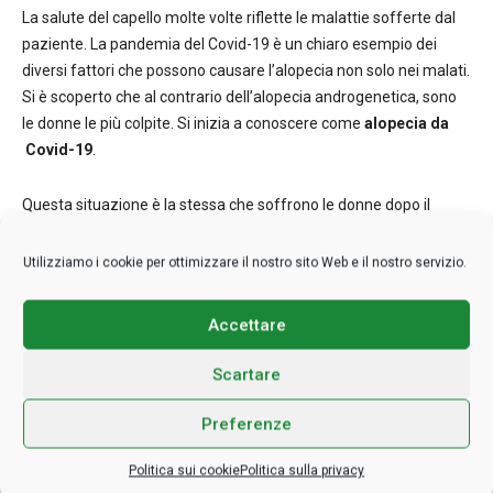
La salute del capello molte volte riflette le malattie sofferte dal
paziente. La pandemia del Covid-19 è un chiaro esempio dei
diversi fattori che possono causare l’alopecia non solo nei malati.
Si è scoperto che al contrario dell’alopecia androgenetica, sono
le donne le più colpite. Si inizia a conoscere come
alopecia da
Covid-19
.
Questa situazione è la stessa che soffrono le donne dopo il
parto. Può anche essere causata da altri tipi di infezione, da un
grande intervento chirurgico o da un processo infiammatorio.
Utilizziamo i cookie per ottimizzare il nostro sito Web e il nostro servizio.
Oltre al Covid, anche per lo stress patito per il confinamento o la
morte di qualche famigliare. La perdita del lavoro o l’incertezza
Accettare
di quello che succederà, creano situazioni che originano la
caduta dei capelli.
Scartare
Come influisce sulla perdita dei capelli il
Preferenze
trattamento per il corona virus
Politica sui cookie
Politica sulla privacy