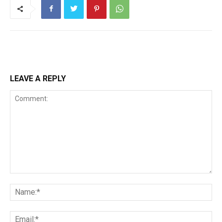
LEAVE A REPLY
Comment:
Na
Ema