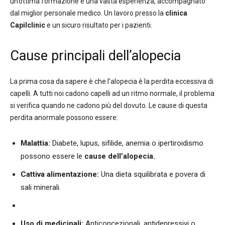
un’ottima formazione e una vasta esperienza, accompagnato
dal miglior personale medico. Un lavoro presso la
clinica
Capilclinic
e un sicuro risultato per i pazienti.
Cause principali dell’alopecia
La prima cosa da sapere è che l’alopecia è la perdita eccessiva di
capelli. A tutti noi cadono capelli ad un ritmo normale, il problema
si verifica quando ne cadono più del dovuto. Le cause di questa
perdita anormale possono essere:
Malattia:
Diabete, lupus, sifilide, anemia o ipertiroidismo
possono essere le
cause dell’alopecia.
Cattiva alimentazione:
Una dieta squilibrata e povera di
sali minerali.
Uso di medicinali:
Anticoncezionali, antidepressivi o