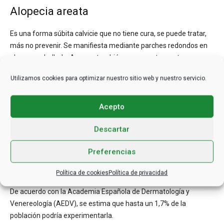
Alopecia areata
Es una forma súbita calvicie que no tiene cura, se puede tratar,
más no prevenir. Se manifiesta mediante parches redondos en
el cuero cabelludo. Aunque también se presenta en otras zonas
del cuerpo como en la barba, en las cejas, en los brazos y en la
Utilizamos cookies para optimizar nuestro sitio web y nuestro servicio.
zona de los genitales.
Acepto
Sus desencadenantes concretos aún se desconocen. Sin
embargo, estudios preliminares sugieren que guarda relación
Descartar
con los efectos secundarios de algunos fármacos, con
infecciones por virus y con estrés emocional. De igual forma,
Preferencias
afecta con mayor frecuencia a personas con vitíligo, lupus y
psoriasis.
Política de cookies
Política de privacidad
De acuerdo con la Academia Española de Dermatología y
Venereología (AEDV), se estima que hasta un 1,7% de la
población podría experimentarla.