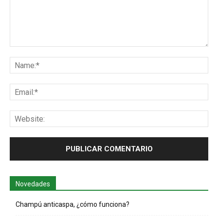
Comentario:
Na
Ema
Web
Novedades
Champú anticaspa, ¿cómo funciona?