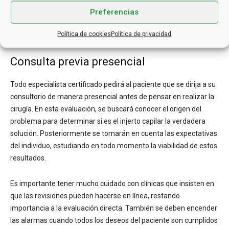
que en realidad este especialista ha trabajado con injertos
Preferencias
capilares y dicho oficio le ha otorgado algún tipo de
Política de cookies
Política de privacidad
reconocimiento en la zona en la que lleva a cabo sus cirugías.
Consulta previa presencial
Todo especialista certificado pedirá al paciente que se dirija a su
consultorio de manera presencial antes de pensar en realizar la
cirugía. En esta evaluación, se buscará conocer el origen del
problema para determinar si es el injerto capilar la verdadera
solución. Posteriormente se tomarán en cuenta las expectativas
del individuo, estudiando en todo momento la viabilidad de estos
resultados.
Es importante tener mucho cuidado con clínicas que insisten en
que las revisiones pueden hacerse en línea, restando
importancia a la evaluación directa. También se deben encender
las alarmas cuando todos los deseos del paciente son cumplidos