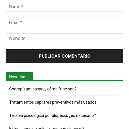
Na
Ema
Web
Novedades
Champú anticaspa, ¿cómo funciona?
Tratamientos capilares preventivos más usados
Terapia psicológica por alopecia, ¿es necesario?
Extensiones de pelo, ¿provocan alopecia?