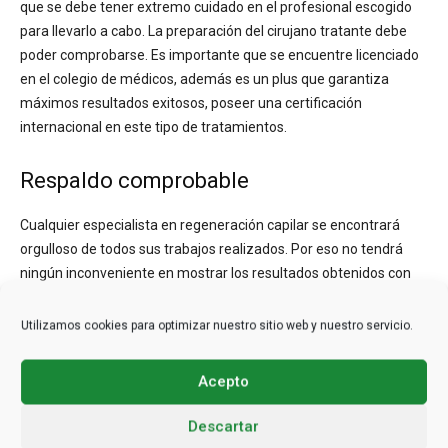
que se debe tener extremo cuidado en el profesional escogido
para llevarlo a cabo. La preparación del cirujano tratante debe
poder comprobarse. Es importante que se encuentre licenciado
en el colegio de médicos, además es un plus que garantiza
máximos resultados exitosos, poseer una certificación
internacional en este tipo de tratamientos.
Respaldo comprobable
Cualquier especialista en regeneración capilar se encontrará
orgulloso de todos sus trabajos realizados. Por eso no tendrá
ningún inconveniente en mostrar los resultados obtenidos con
sus pacientes anteriores. Siendo el “antes y después” la mejor
referencia de su habilidad como cirujano. Lo que ayudará
Utilizamos cookies para optimizar nuestro sitio web y nuestro servicio.
además a decidir si es el indicado, y si son esos los efectos que
se desea tener con la intervención.
Acepto
Este tipo de fotografías deben encontrarse disponibles sin
Descartar
inconvenientes para muestra a los pacientes. Una garantía de