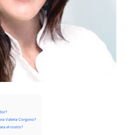
edor?
tora Valeria Corgono?
ra el rostro?