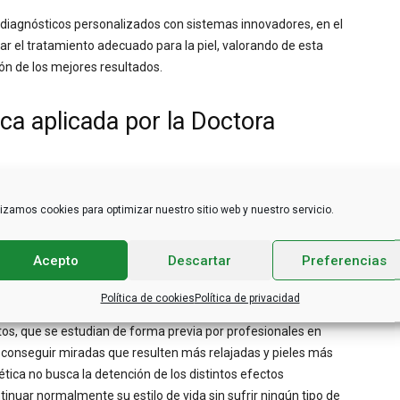
 diagnósticos personalizados con sistemas innovadores, en el
r el tratamiento adecuado para la piel, valorando de esta
ión de los mejores resultados.
ca aplicada por la Doctora
ue está centrada alrededor del rejuvenecimiento de la piel, así
lizamos cookies para optimizar nuestro sitio web y nuestro servicio.
 reducir los distintos signos de la edad en el cuello y las
s arrugas. Este es un estilo de medicina que no va a necesitar
Acepto
Descartar
Preferencias
peración.
Política de cookies
Política de privacidad
ión de pequeñas inyecciones de sustancias, cómo los
tos, que se estudian de forma previa por profesionales en
 conseguir miradas que resulten más relajadas y pieles más
tética no busca la detención de los distintos efectos
inuar normalmente su estilo de vida sin sufrir ningún tipo de