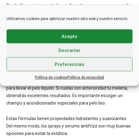
El cabello excesivamente liso es llamativo, pues cae en cascada
de manera muy flexible, dejando completamente libre el frente,
Utilizamos cookies para optimizar nuestro sitio web y nuestro servicio.
para resaltar el rostro. Para que este estilo siempre se
mantenga, efectúa el peinado más apropiado. Divide el pelo a la
mitad con un efecto tipo espejo. El pelo que escapa a la parte
Acepto
frontal, suele llevarse detrás de las orejas. Esta tendencia puede
Descartar
variarse si se desea, ondulando un poco las puntas del cabello.
Preferencias
Escoge los productos apropiados
Política de cookies
Política de privacidad
No tienes que esperar a que sea un evento de gran importancia
para llevar el pelo líquido. Si cuidas con anterioridad tu melena,
obtendrás excelentes resultados. Es importante escoger un
champú y acondicionador especiales para pelo liso.
Estas fórmulas tienen propiedades hidratantes y suavizantes.
Del mismo modo, los sprays y serums antifrizz son muy buenas
opciones para evitar la estática.