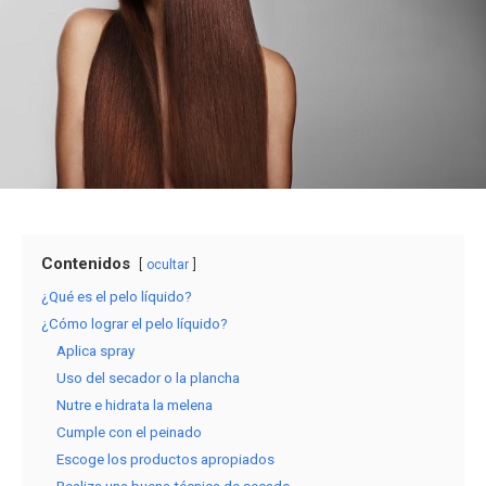
Contenidos
ocultar
¿Qué es el pelo líquido?
¿Cómo lograr el pelo líquido?
Aplica spray
Uso del secador o la plancha
Nutre e hidrata la melena
Cumple con el peinado
Escoge los productos apropiados
Realiza una buena técnica de secado