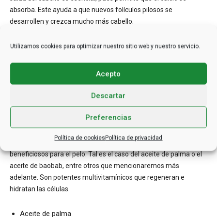
absorba. Este ayuda a que nuevos folículos pilosos se
desarrollen y crezca mucho más cabello.
Entre los alimentos ricos en vitamina D, destacan: el queso, los
Utilizamos cookies para optimizar nuestro sitio web y nuestro servicio.
huevos, el hígado de res, el pescado azul, el salmón y los
champiñones.
Acepto
Aceites naturales con alto contenido de
Descartar
vitamina D para el cabello
Preferencias
Además de los más conocidos, existe un mundo de aceites
Política de cookies
Política de privacidad
naturales poco populares, ricos en vitamina D y altamente
beneficiosos para el pelo. Tal es el caso del aceite de palma o el
aceite de baobab, entre otros que mencionaremos más
adelante. Son potentes multivitamínicos que regeneran e
hidratan las células.
Aceite de palma