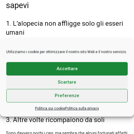
sapevi
1. L’alopecia non affligge solo gli esseri
umani
La loro fortuna è che non devono andare a lavoro, ma cani, gatti
Utilizziamo i cookie per ottimizzare il nostro sito Web e il nostro servizio.
e anche cavalli soffrono di alopecia.
2. A volte cadono proprio
tutti
Accettare
Scartare
C’è una malattia chiamata alopecia universalis che fa cadere
ogni singolo pelo presente sull’organismo di chi ne è affetto. La
Preferenze
buona notizia è che colpisce fortunatamente soltanto l’1% di
coloro che sono affetti da alopecia.
Politica sui cookie
Politica sulla privacy
3. Altre volte ricompaiono da soli
Sono davvero pochi i casi, ma sembra che alcuni fortunati affetti