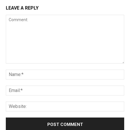
LEAVE A REPLY
Comment:
Na
Ema
Web