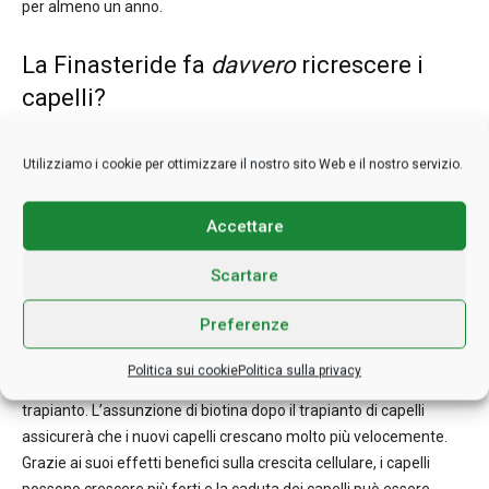
per almeno un anno.
La Finasteride fa
davvero
ricrescere i
capelli?
Uno studio recente lo ha dimostrato: dopo cinque anni di
Utilizziamo i cookie per ottimizzare il nostro sito Web e il nostro servizio.
trattamento, il 90% degli uomini che usava Finasteride ha notato
una diminuzione della caduta dei capelli. Il 48% ha riferito una
crescita dei capelli.
Accettare
Scartare
Biotina
Preferenze
La biotina (vitamina B7) è spesso consigliata per capelli come
integratore e per rinforzare capelli e unghie. Generalmente, i
Politica sui cookie
Politica sulla privacy
medici raccomandano l’uso di biotina per almeno 6 mesi dopo il
trapianto. L’assunzione di biotina dopo il trapianto di capelli
assicurerà che i nuovi capelli crescano molto più velocemente.
Grazie ai suoi effetti benefici sulla crescita cellulare, i capelli
possono crescere più forti e la caduta dei capelli può essere